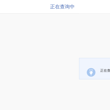
正在查询中
正在