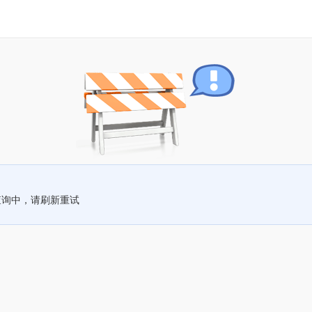
查询中，请刷新重试