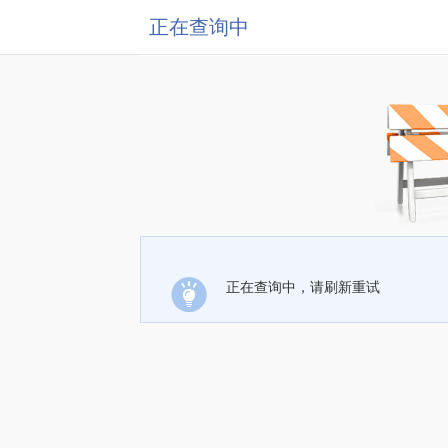
正在查询中
正在查询中，请刷新重试